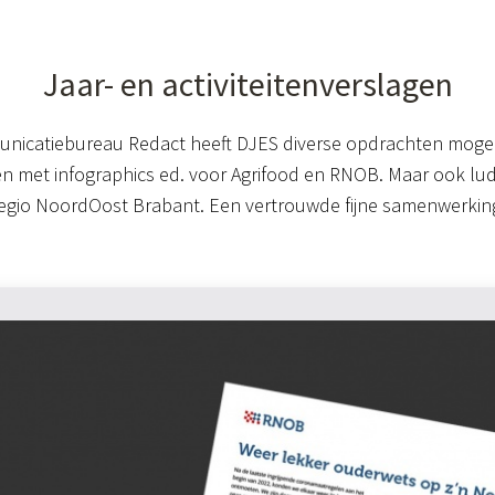
Jaar- en activiteitenverslagen
nicatiebureau Redact heeft DJES diverse opdrachten mogen
agen met infographics ed. voor Agrifood en RNOB. Maar ook lu
Regio NoordOost Brabant. Een vertrouwde fijne samenwerkin