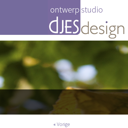
«
Vorige